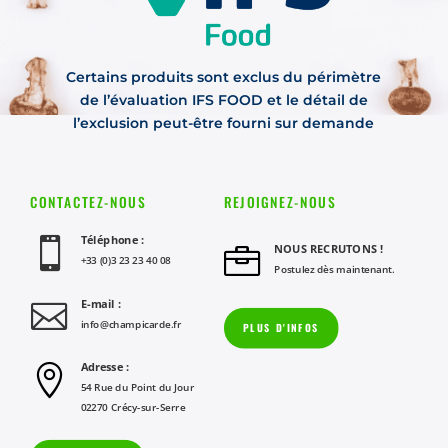
Certains produits sont exclus du périmètre
de l’évaluation IFS FOOD et le détail de
l’exclusion peut-être fourni sur demande
CONTACTEZ-NOUS
REJOIGNEZ-NOUS
Téléphone :

NOUS RECRUTONS !

+33 (0)3 23 23 40 08
Postulez dès maintenant.
E-mail :

info@champicarde.fr
PLUS D'INFOS
Adresse :

54 Rue du Point du Jour
02270 Crécy-sur-Serre