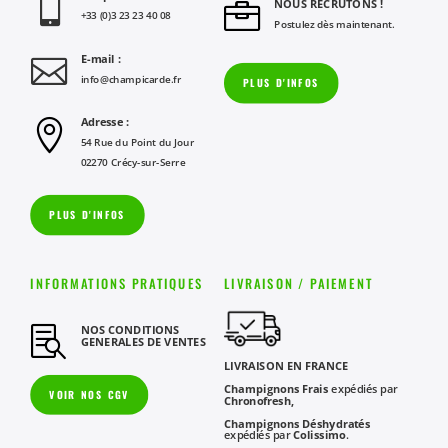

NOUS RECRUTONS !

+33 (0)3 23 23 40 08
Postulez dès maintenant.
E-mail :

info@champicarde.fr
PLUS D'INFOS
Adresse :

54 Rue du Point du Jour
02270 Crécy-sur-Serre
PLUS D'INFOS
INFORMATIONS PRATIQUES
LIVRAISON / PAIEMENT
NOS CONDITIONS

GENERALES DE VENTES
LIVRAISON EN FRANCE
Champignons Frais
expédiés par
VOIR NOS CGV
Chronofresh,
Champignons Déshydratés
expédiés par
Colissimo
.