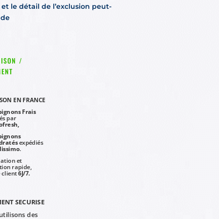
et le détail de l’exclusion peut-
nde
ISON /
MENT
ISON EN FRANCE
ignons Frais
és par
ofresh,
ignons
dratés
expédiés
lissimo
.
ation et
tion rapide,
 client
6J/7.
ENT SECURISE
tilisons des