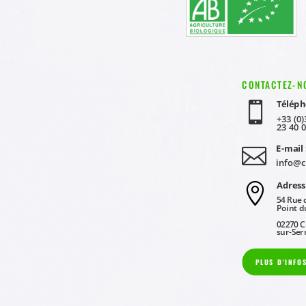
CONTACTEZ-N
Téléph

+33 (0)
23 40 
E-mail 

info@c
Adress

54 Rue 
Point d
02270 C
sur-Ser
PLUS D'INFO