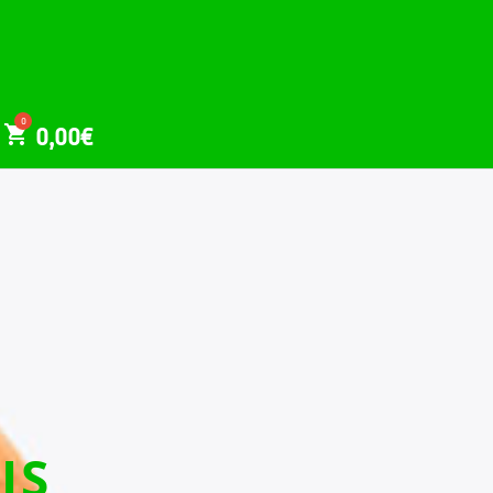
0,00
€
IS