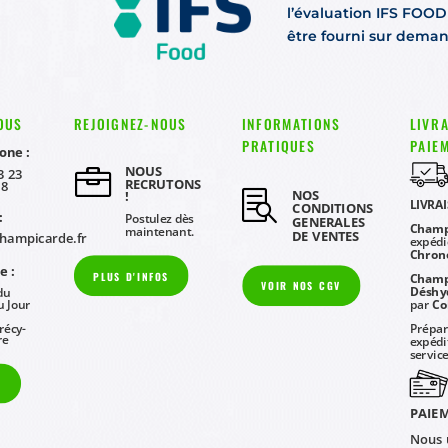
l’évaluation IFS FOOD 
être fourni sur dema
OUS
REJOIGNEZ-NOUS
INFORMATIONS
LIVRA
PRATIQUES
PAIE
one :
NOUS

3 23
RECRUTONS
08
NOS

!
LIVRA
CONDITIONS
:
Postulez dès
GENERALES
Champ
maintenant.
DE VENTES
hampicarde.fr
expédi
Chron
e :
PLUS D'INFOS
Champ
VOIR NOS CGV
Déshy
du
par
Co
u Jour
récy-
Prépar
re
expédi
service
S
PAIEM
Nous u