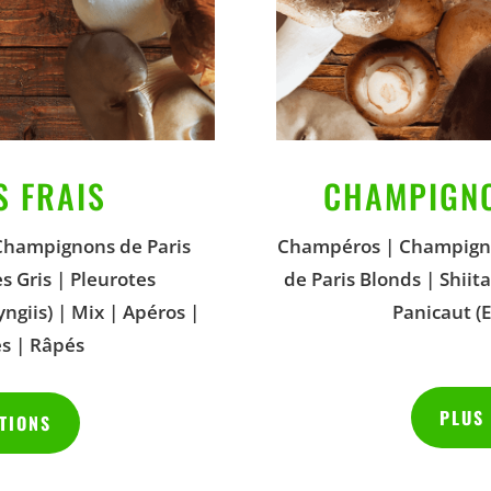
 FRAIS
CHAMPIGN
Champignons de Paris
Champéros | Champigno
s Gris | Pleurotes
de Paris Blonds | Shiit
ngiis) | Mix | Apéros |
Panicaut (E
és | Râpés
PLUS
TIONS