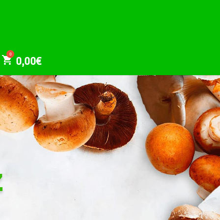
0,00
€
Z