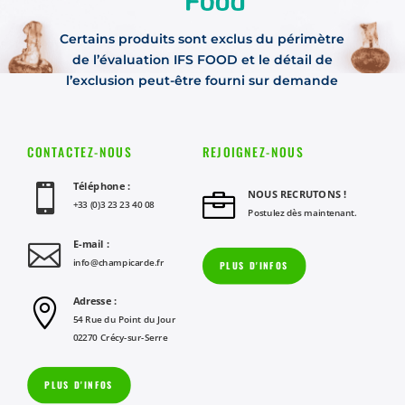
Certains produits sont exclus du périmètre
de l’évaluation IFS FOOD et le détail de
l’exclusion peut-être fourni sur demande
CONTACTEZ-NOUS
REJOIGNEZ-NOUS
Téléphone :

NOUS RECRUTONS !

+33 (0)3 23 23 40 08
Postulez dès maintenant.
E-mail :

info@champicarde.fr
PLUS D'INFOS
Adresse :

54 Rue du Point du Jour
02270 Crécy-sur-Serre
PLUS D'INFOS