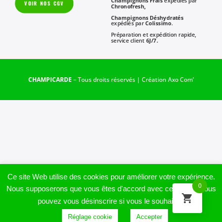
Champignons Frais
expédiés par
VOIR NOS CGV
Chronofresh,
Champignons Déshydratés
expédiés par
Colissimo
.
Préparation et expédition rapide,
service client
6J/7.
CHAMPICARDE
– Tous droits réservés | Création
Axo Com’
Ce site Web utilise des cookies pour améliorer votre expérience.
0
Nous supposerons que vous êtes d'accord avec cela, mais vous
pouvez vous désinscrire si vous le souhaitez.
Réglage cookie
Accepter