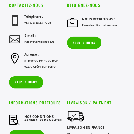
CONTACTEZ-NOUS
REJOIGNEZ-NOUS
Téléphone :

NOUS RECRUTONS !

+33 (0)3 23 23 40 08
Postulez dès maintenant.
E-mail :

info@champicarde.fr
PLUS D'INFOS
Adresse :

54 Rue du Point du Jour
02270 Crécy-sur-Serre
PLUS D'INFOS
INFORMATIONS PRATIQUES
LIVRAISON / PAIEMENT
NOS CONDITIONS

GENERALES DE VENTES
LIVRAISON EN FRANCE