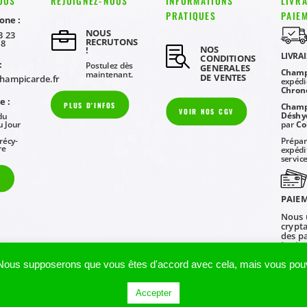
OUS
REJOIGNEZ-NOUS
INFORMATIONS
LIVRA
PRATIQUES
PAIE
one :
NOUS

3 23
RECRUTONS
08
NOS

!
LIVRA
CONDITIONS
:
Postulez dès
GENERALES
Champ
maintenant.
DE VENTES
hampicarde.fr
expédi
Chron
e :
PLUS D'INFOS
Champ
VOIR NOS CGV
Déshy
du
par
Co
u Jour
récy-
Prépar
re
expédi
service
S
PAIEM
Nous u
crypt
des p
toute 
. Nous supposerons que vous êtes d'accord avec cela, mais vous pouv
CHAMPICARDE
– Tous droits réservés | Création
Axo Com’
Accepter