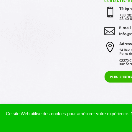
CONTACTEZ-N
Téléph

+33 (0)
23 40 
E-mail 

info@c
Adress

54 Rue 
Point d
02270 C
sur-Ser
PLUS D'INFO
Ce site Web utilise des cookies pour améliorer votre expérience