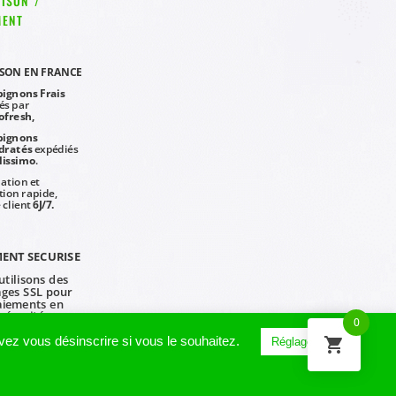
ISON /
MENT
ISON EN FRANCE
ignons Frais
és par
ofresh,
ignons
dratés
expédiés
lissimo
.
ation et
tion rapide,
 client
6J/7.
ENT SECURISE
tilisons des
ages SSL pour
aiements en
sécurité.
0
ez vous désinscrire si vous le souhaitez.
Réglage cookie