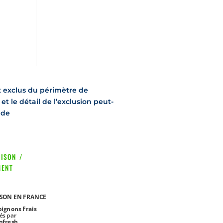
t exclus du périmètre de
et le détail de l’exclusion peut-
nde
ISON /
MENT
ISON EN FRANCE
ignons Frais
és par
ofresh,