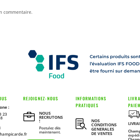
n commentaire.
Certains produits son
l’évaluation IFS FOOD 
être fourni sur dema
OUS
REJOIGNEZ-NOUS
INFORMATIONS
LIVRA
PRATIQUES
PAIE
one :
NOUS

3 23
RECRUTONS
08
NOS

!
LIVRA
CONDITIONS
:
Postulez dès
GENERALES
Champ
maintenant.
DE VENTES
hampicarde.fr
expédi
Chron