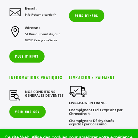
E-mail :

info@champicarde.fr
PLUS D'INFOS
Adresse :

54 Rue du Point du Jour
02270 Crécy-sur-Serre
PLUS D'INFOS
INFORMATIONS PRATIQUES
LIVRAISON / PAIEMENT
NOS CONDITIONS

GENERALES DE VENTES
LIVRAISON EN FRANCE
Champignons Frais
expédiés par
VOIR NOS CGV
Chronofresh,
Champignons Déshydratés
expédiés par
Colissimo
.
Préparation et expédition rapide,
service client
6J/7.
Ce site Web utilise des cookies pour améliorer votre expérience.