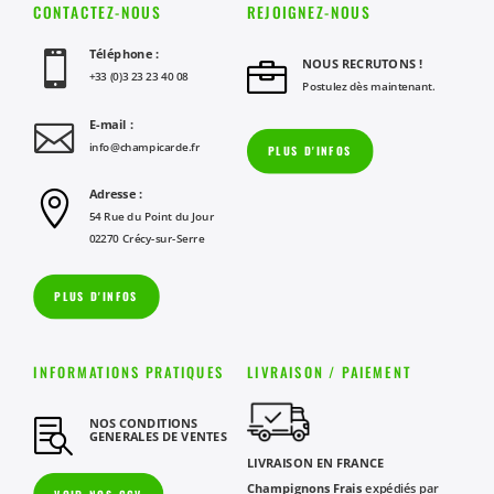
CONTACTEZ-NOUS
REJOIGNEZ-NOUS
Téléphone :

NOUS RECRUTONS !

+33 (0)3 23 23 40 08
Postulez dès maintenant.
E-mail :

info@champicarde.fr
PLUS D'INFOS
Adresse :

54 Rue du Point du Jour
02270 Crécy-sur-Serre
PLUS D'INFOS
INFORMATIONS PRATIQUES
LIVRAISON / PAIEMENT
NOS CONDITIONS

GENERALES DE VENTES
LIVRAISON EN FRANCE
Champignons Frais
expédiés par