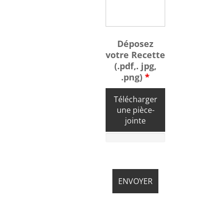
Déposez
votre Recette
(.pdf,. jpg,
.png)
*
Télécharger
une pièce-
jointe