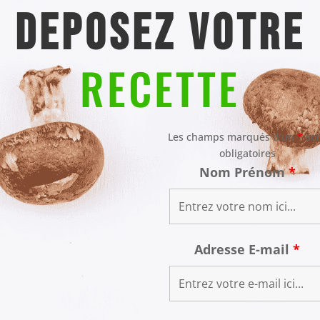
DEposez VOTRE
RECETTE
Les champs marqués d’un
*
so
obligatoires
Nom Prénom
*
Adresse E-mail
*