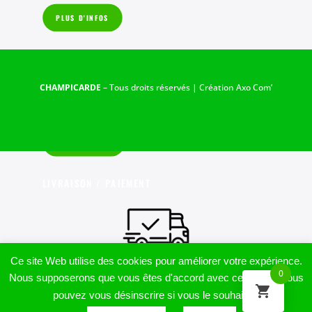
PLUS D'INFOS
INFORMATIONS PRATIQUES
CHAMPICARDE
– Tous droits réservés | Création
Axo Com’
NOS CONDITIONS GENERALES DE

VENTES
VOIR NOS CGV
LIVRAISON / PAIEMENT
Ce site Web utilise des cookies pour améliorer votre expérience.
LIVRAISON EN FRANCE
0
Nous supposerons que vous êtes d'accord avec cela, mais vous
Champignons Frais
expédiés par
Chronofresh,
pouvez vous désinscrire si vous le souhaitez.
Champignons Déshydratés
expédiés par
Colissimo
.