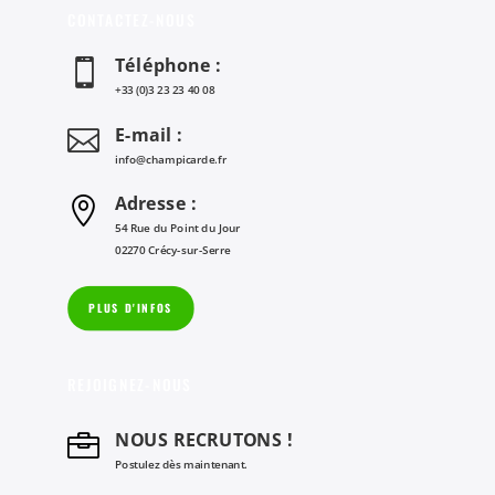
CONTACTEZ-NOUS
Téléphone :

+33 (0)3 23 23 40 08
E-mail :

info@champicarde.fr
Adresse :

54 Rue du Point du Jour
02270 Crécy-sur-Serre
PLUS D'INFOS
REJOIGNEZ-NOUS
NOUS RECRUTONS !

Postulez dès maintenant.