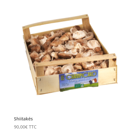
Shiitakés
90,00
€
TTC