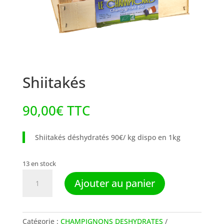
Shiitakés
90,00
€
TTC
Shiitakés déshydratés 90€/ kg dispo en 1kg
13 en stock
quantité
Ajouter au panier
de
Shiitakés
Catégorie :
CHAMPIGNONS DESHYDRATES