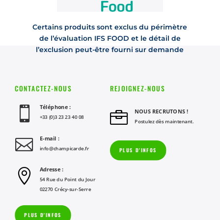
Certains produits sont exclus du périmètre
de l’évaluation IFS FOOD et le détail de
l’exclusion peut-être fourni sur demande
CONTACTEZ-NOUS
REJOIGNEZ-NOUS
Téléphone :

NOUS RECRUTONS !

+33 (0)3 23 23 40 08
Postulez dès maintenant.
E-mail :

info@champicarde.fr
PLUS D'INFOS
Adresse :

54 Rue du Point du Jour
02270 Crécy-sur-Serre
PLUS D'INFOS