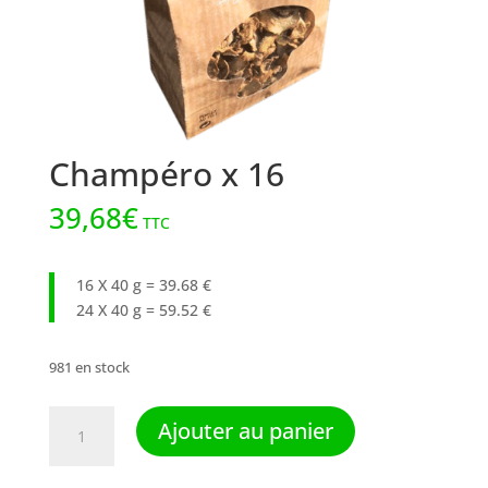
Champéro x 16
39,68
€
TTC
16 X 40 g = 39.68 €
24 X 40 g = 59.52 €
981 en stock
quantité
Ajouter au panier
de
Champéro