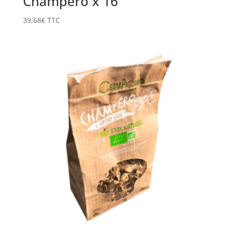
Champéro x 16
39,68
€
TTC