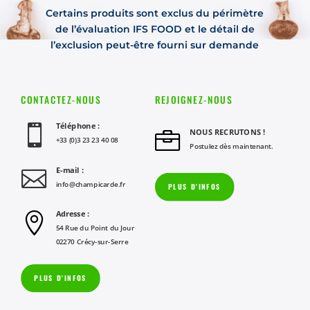
Certains produits sont exclus du périmètre
de l’évaluation IFS FOOD et le détail de
l’exclusion peut-être fourni sur demande
CONTACTEZ-NOUS
REJOIGNEZ-NOUS
Téléphone :

NOUS RECRUTONS !

+33 (0)3 23 23 40 08
Postulez dès maintenant.
E-mail :

info@champicarde.fr
PLUS D'INFOS
Adresse :

54 Rue du Point du Jour
02270 Crécy-sur-Serre
PLUS D'INFOS