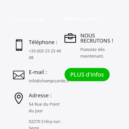
Contactez-nous
REJOIGNEZ-NOUS
NOUS

RECRUTONS !
Téléphone :

Postulez dès
+33 (0)3 23 23 40
maintenant.
08
E-mail :

PLUS d'infos
info@champicarde.fr
Adresse :

54 Rue du Point
du Jour
02270 Crécy-sur-
Serre