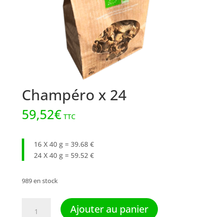
Champéro x 24
59,52
€
TTC
16 X 40 g = 39.68 €
24 X 40 g = 59.52 €
989 en stock
quantité
Ajouter au panier
de