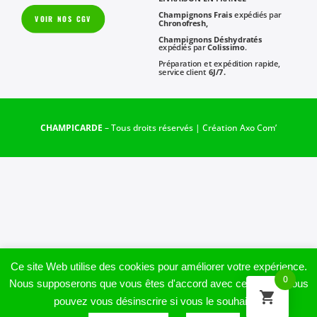
Champignons Frais
expédiés par
VOIR NOS CGV
Chronofresh,
Champignons Déshydratés
expédiés par
Colissimo
.
Préparation et expédition rapide,
service client
6J/7.
CHAMPICARDE
– Tous droits réservés | Création
Axo Com’
Ce site Web utilise des cookies pour améliorer votre expérience.
0
Nous supposerons que vous êtes d'accord avec cela, mais vous
pouvez vous désinscrire si vous le souhaitez.