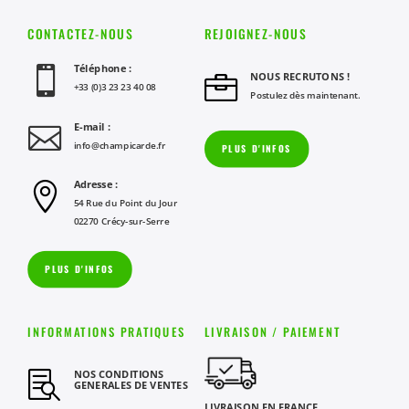
CONTACTEZ-NOUS
REJOIGNEZ-NOUS
Téléphone :

NOUS RECRUTONS !

+33 (0)3 23 23 40 08
Postulez dès maintenant.
E-mail :

info@champicarde.fr
PLUS D'INFOS
Adresse :

54 Rue du Point du Jour
02270 Crécy-sur-Serre
PLUS D'INFOS
INFORMATIONS PRATIQUES
LIVRAISON / PAIEMENT
NOS CONDITIONS

GENERALES DE VENTES
LIVRAISON EN FRANCE