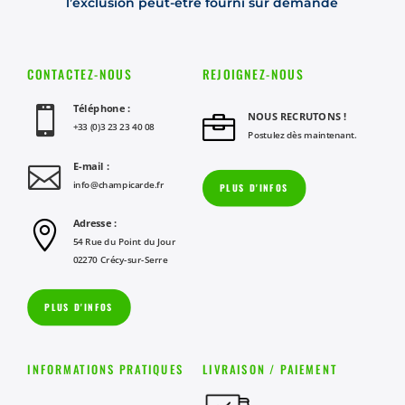
l’exclusion peut-être fourni sur demande
CONTACTEZ-NOUS
REJOIGNEZ-NOUS
Téléphone :

NOUS RECRUTONS !

+33 (0)3 23 23 40 08
Postulez dès maintenant.
E-mail :

info@champicarde.fr
PLUS D'INFOS
Adresse :

54 Rue du Point du Jour
02270 Crécy-sur-Serre
PLUS D'INFOS
INFORMATIONS PRATIQUES
LIVRAISON / PAIEMENT