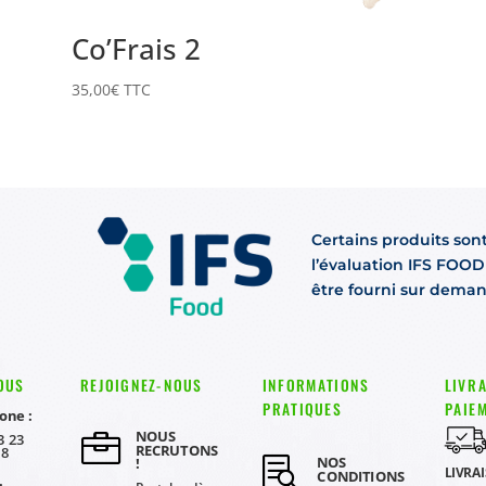
Co’Frais 2
35,00
€
TTC
Certains produits son
l’évaluation IFS FOOD 
être fourni sur dema
OUS
REJOIGNEZ-NOUS
INFORMATIONS
LIVRA
PRATIQUES
PAIE
one :
NOUS

3 23
RECRUTONS
08
NOS

!
LIVRA
CONDITIONS
: