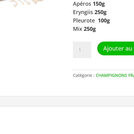
Apéros
150g
Eryngiis
250g
Pleurote
100g
Mix
250g
quantité
Ajouter au
de
Co'Frais
3
Catégorie :
CHAMPIGNONS FR