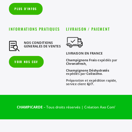
PLUS D'INFOS
INFORMATIONS PRATIQUES
LIVRAISON / PAIEMENT
NOS CONDITIONS

GENERALES DE VENTES
LIVRAISON EN FRANCE
Champignons Frais
expédiés par
VOIR NOS CGV
Chronofresh,
Champignons Déshydratés
expédiés par
Colissimo
.
Préparation et expédition rapide,
service client
6J/7.
CHAMPICARDE
– Tous droits réservés | Création
Axo Com’